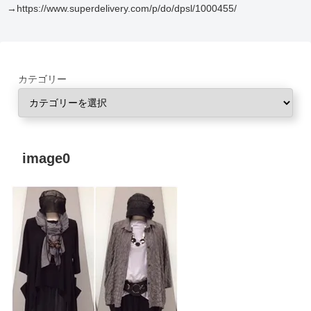
→https://www.superdelivery.com/p/do/dpsl/1000455/
カテゴリー
image0