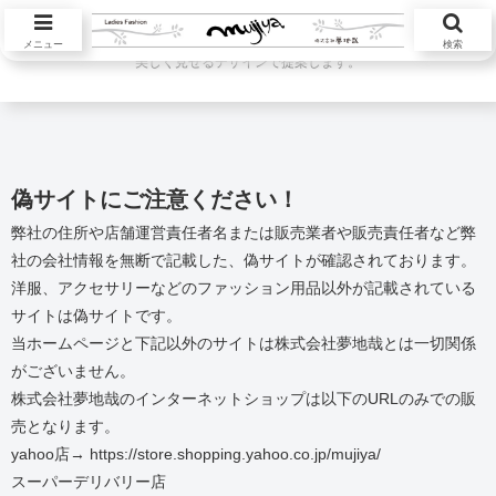
ハツラツと活躍する大人の女性が本当に欲しい服を自然素材中心に自然体を
メニュー
検索
美しく見せるデザインで提案します。
偽サイトにご注意ください！
弊社の住所や店舗運営責任者名または販売業者や販売責任者など弊
社の会社情報を無断で記載した、偽サイトが確認されております。
洋服、アクセサリーなどのファッション用品以外が記載されている
サイトは偽サイトです。
当ホームページと下記以外のサイトは株式会社夢地哉とは一切関係
がございません。
株式会社夢地哉のインターネットショップは以下のURLのみでの販
売となります。
yahoo店→ https://store.shopping.yahoo.co.jp/mujiya/
スーパーデリバリー店