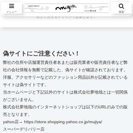
ハツラツと活躍する大人の女性が本当に欲しい服を自然素材中心に自然体を
メニュー
検索
美しく見せるデザインで提案します。
偽サイトにご注意ください！
弊社の住所や店舗運営責任者名または販売業者や販売責任者など弊
社の会社情報を無断で記載した、偽サイトが確認されております。
洋服、アクセサリーなどのファッション用品以外が記載されている
サイトは偽サイトです。
当ホームページと下記以外のサイトは株式会社夢地哉とは一切関係
がございません。
株式会社夢地哉のインターネットショップは以下のURLのみでの販
売となります。
yahoo店→ https://store.shopping.yahoo.co.jp/mujiya/
スーパーデリバリー店