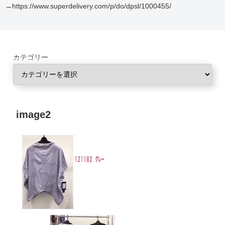
→https://www.superdelivery.com/p/do/dpsl/1000455/
カテゴリー
image2