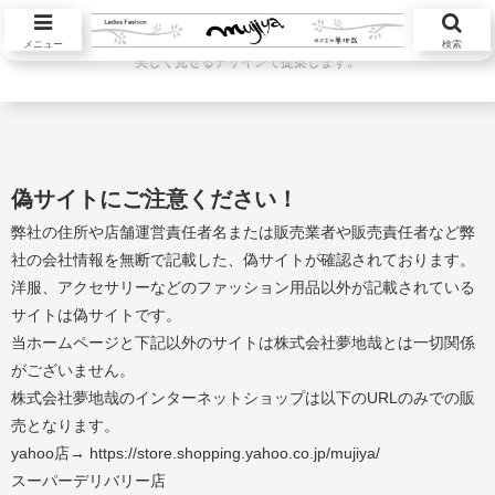
ハツラツと活躍する大人の女性が本当に欲しい服を自然素材中心に自然体を
メニュー
検索
美しく見せるデザインで提案します。
偽サイトにご注意ください！
弊社の住所や店舗運営責任者名または販売業者や販売責任者など弊
社の会社情報を無断で記載した、偽サイトが確認されております。
洋服、アクセサリーなどのファッション用品以外が記載されている
サイトは偽サイトです。
当ホームページと下記以外のサイトは株式会社夢地哉とは一切関係
がございません。
株式会社夢地哉のインターネットショップは以下のURLのみでの販
売となります。
yahoo店→ https://store.shopping.yahoo.co.jp/mujiya/
スーパーデリバリー店