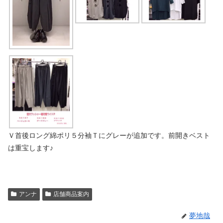
Ｖ首後ロング綿ポリ５分袖Ｔにグレーが追加です。前開きベスト
は重宝します♪
アンナ
店舗商品案内
夢地哉