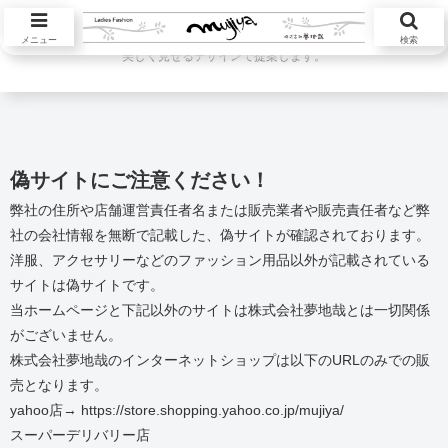
ハツラツと活躍する大人の女性が本当に欲しい服を自然素材中心に自然体を
メニュー
検索
美しく見せるデザインで提案します。
偽サイトにご注意ください！
弊社の住所や店舗運営責任者名または販売業者や販売責任者など弊
社の会社情報を無断で記載した、偽サイトが確認されております。
洋服、アクセサリーなどのファッション用品以外が記載されている
サイトは偽サイトです。
当ホームページと下記以外のサイトは株式会社夢地哉とは一切関係
がございません。
株式会社夢地哉のインターネットショップは以下のURLのみでの販
売となります。
yahoo店→ https://store.shopping.yahoo.co.jp/mujiya/
スーパーデリバリー店