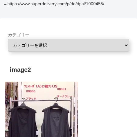
→https://www.superdelivery.com/p/do/dpsl/1000455/
カテゴリー
image2