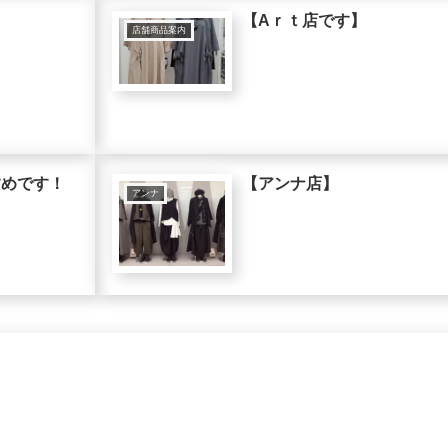
【Aｒｔ店です】
店舗商品案内
すめです！
【アンナ店】
アンナ