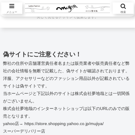
ハツラツと活躍する大人の女性が本当に欲しい服を自然素材中心に自然体を
メニュー
検索
美しく見せるデザインで提案します。
偽サイトにご注意ください！
弊社の住所や店舗運営責任者名または販売業者や販売責任者など弊
社の会社情報を無断で記載した、偽サイトが確認されております。
洋服、アクセサリーなどのファッション用品以外が記載されている
サイトは偽サイトです。
当ホームページと下記以外のサイトは株式会社夢地哉とは一切関係
がございません。
株式会社夢地哉のインターネットショップは以下のURLのみでの販
売となります。
yahoo店→ https://store.shopping.yahoo.co.jp/mujiya/
スーパーデリバリー店