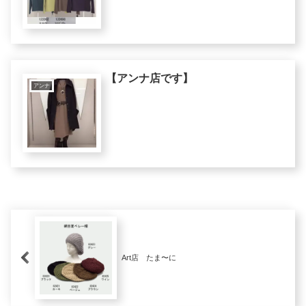
【アンナ店です】
アンナ
Art店 たま〜に