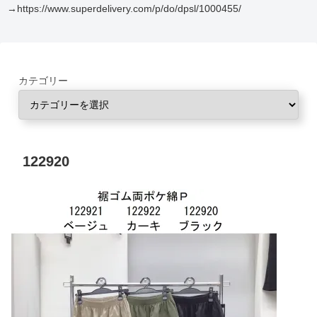
→https://www.superdelivery.com/p/do/dpsl/1000455/
カテゴリー
122920