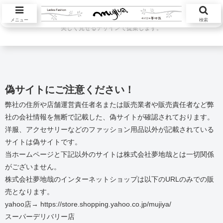
ハツラツと活躍する大人の女性が本当に欲しい服を自然素材中心に自然体を
メニュー
検索
美しく見せるデザインで提案します。
偽サイトにご注意ください！
弊社の住所や店舗運営責任者名または販売業者や販売責任者など弊
社の会社情報を無断で記載した、偽サイトが確認されております。
洋服、アクセサリーなどのファッション用品以外が記載されている
サイトは偽サイトです。
当ホームページと下記以外のサイトは株式会社夢地哉とは一切関係
がございません。
株式会社夢地哉のインターネットショップは以下のURLのみでの販
売となります。
yahoo店→ https://store.shopping.yahoo.co.jp/mujiya/
スーパーデリバリー店