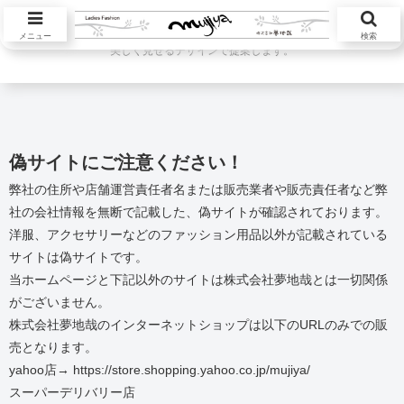
ハツラツと活躍する大人の女性が本当に欲しい服を自然素材中心に自然体を
メニュー
検索
美しく見せるデザインで提案します。
偽サイトにご注意ください！
弊社の住所や店舗運営責任者名または販売業者や販売責任者など弊
社の会社情報を無断で記載した、偽サイトが確認されております。
洋服、アクセサリーなどのファッション用品以外が記載されている
サイトは偽サイトです。
当ホームページと下記以外のサイトは株式会社夢地哉とは一切関係
がございません。
株式会社夢地哉のインターネットショップは以下のURLのみでの販
売となります。
yahoo店→ https://store.shopping.yahoo.co.jp/mujiya/
スーパーデリバリー店